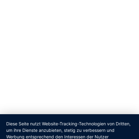
+49 (0)5141 4 85 76 95
app2drive in Social Media:
Newsletter abonnieren
Diese Seite nutzt Website-Tracking-Technologien von Dritten,
um ihre Dienste anzubieten, stetig zu verbessern und
Werbung entsprechend den Interessen der Nutzer